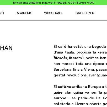
Enviaments gratuïts a Espanya* i Portugal >30€ i Europa >80€
CIÓ
ACADEMY
WHOLESALE
CAFETERIES
El cafè ha estat una beguda 
Í HAN
d'una taula, propicia la xerr
filòsofs, literats i polítics h
han marcat tota una època e
Barcelona fins a Viena, passa
gestat revolucions, avantguard
El cafè va arribar a Europa a 
gaire clar quina va ser la p
europeu: es parla de La Bo
cafeteria a Livorno oberta 