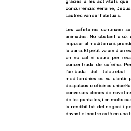
gràcies a les activitats que 
concurrència: Verlaine, Debus
Lautrec van ser habituals.
Les cafeteries continuen s
animades. No obstant això, 
imposar al mediterrani: prendre
la barra. El petit volum d'un 
on no cal ni seure per rec
concentrada de cafeïna. Per
l'arribada del teletreball
mediterrànies es va alentir 
despatxos o oficines unicel·lu
converses plenes de novetats i
de les pantalles, i en molts c
la rendibilitat del negoci i
davant el nostre cafè en una t