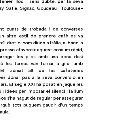
tenien lloc i, sens dubte, per la seva
sy, Satie, Signac, Goudeau i Toulouse-
ent punts de trobada i de converses
un altre estil de prendre cafè es va
'l dret o, com diuen a Itàlia, al banc, a
espresso afavoreix aquest consum ràpid,
arregar les piles amb una bona dosi
ò les tornes van tornar a girar amb
. El trànsit alt de les cafeteries
per donar pas a la seva conversió en
lars. El segle XXI ha posat en jaque les
 idees per imposar el silenci i la llum
asos s'ha hagut de regular per assegurar
 perquè tots puguem gaudir d'un temps
aula.