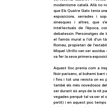
modernisme català. Allà no n
que Els Quatre Gats tenia una
exposicions, xerrades i so
xinesques i altres, que s'
intel·lectuals de l'època, c
debatessin. Personatges de l
el famós mural a l'oli d'un 
Romeu, propietari de l'establ
Miquel Utrillo van ser assidus 
va fer la seva primera exposici
Aquest lloc prenia com a insp
Noir parisenc, al bohemi barri
i fins i tot una revista on es
també els més novedosos del P
ser durant sis anys de la nit p
vegades perquè tal va ser el 
petit) i en aquest poc temps