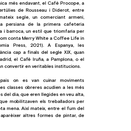
 mica més endavant, el Cafè Procope, a
tertúlies de Rousseau i Diderot, entre
l mateix segle, un comerciant armeni,
a persiana de la primera cafeteria
 i barroca, un estil que triomfaria per
l com conta Merry White a Coffee Life in
ornia Press, 2021). A Espanya, les
ància cap a finals del segle XIX, quan
adrid, el Cafè Iruña, a Pamplona, o el
n convertir en veritables institucions.
spais on es van cuinar moviments
es classes obreres acudien a les més
s del dia, que eren llegides en veu alta,
 que mobilitzaven els treballadors per
ota mena. Així mateix, entre el fum del
 aparèixer altres formes de pintar, de