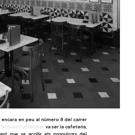
, encara en peu al número 8 del carrer
e
Nomad Coffee Bar
,
va ser la cafeteria,
rant que va acollir els propulsors del