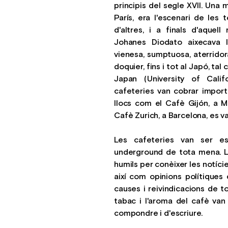
principis del segle XVII. Una
París, era l'escenari de les 
d'altres, i a finals d'aquel
Johanes Diodato aixecava l
vienesa, sumptuosa, aterridora
doquier, fins i tot al Japó, ta
Japan (University of Calif
cafeteries van cobrar import
llocs com el Cafè Gijón, a M
Cafè Zurich, a Barcelona, es va
Les cafeteries van ser e
underground de tota mena. L
humils per conèixer les notície
així com opinions polítiques
causes i reivindicacions de t
tabac i l'aroma del cafè van
compondre i d'escriure.