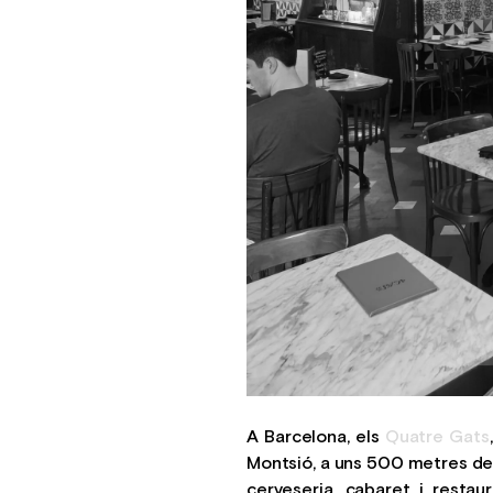
A Barcelona, els
Quatre Gats
Montsió, a uns 500 metres d
cerveseria, cabaret i restau