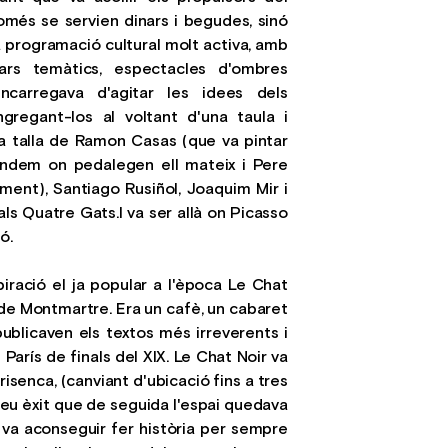
omés se servien dinars i begudes, sinó
 programació cultural molt activa, amb
pars temàtics, espectacles d'ombres
encarregava d'agitar les idees dels
ongregant-los al voltant d'una taula i
a talla de Ramon Casas (que va pintar
tàndem on pedalegen ell mateix i Pere
iment), Santiago Rusiñol, Joaquim Mir i
als Quatre Gats.I va ser allà on Picasso
ó.
iració el ja popular a l'època Le Chat
 de Montmartre. Era un cafè, un cabaret
 publicaven els textos més irreverents i
arís de finals del XIX. Le Chat Noir va
arisenca, (canviant d'ubicació fins a tres
seu èxit que de seguida l'espai quedava
 va aconseguir fer història per sempre