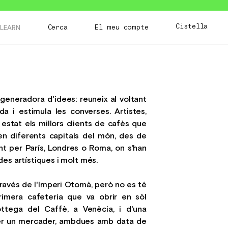
Cistella
Cerca
El meu compte
LEARN
generadora d'idees: reuneix al voltant
ada i estimula les converses. Artistes,
an estat els millors clients de cafès que
n diferents capitals del món, des de
nt per París, Londres o Roma, on s'han
es artístiques i molt més.
través de l'Imperi Otomà, però no es té
rimera cafeteria que va obrir en sòl
ttega del Caffè, a Venècia, i d'una
per un mercader, ambdues amb data de