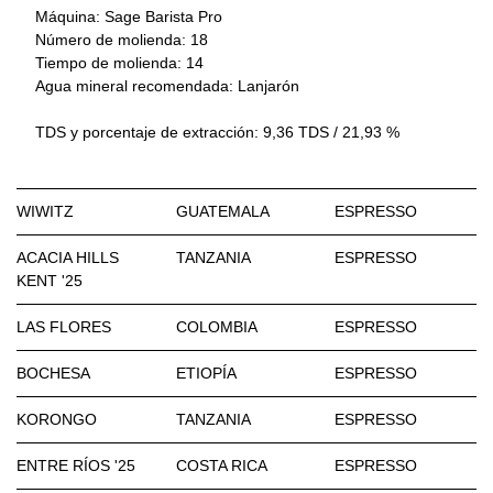
Máquina: Sage Barista Pro
Número de molienda: 18
Tiempo de molienda: 14
Agua mineral recomendada: Lanjarón
TDS y porcentaje de extracción: 9,36 TDS / 21,93 %
WIWITZ
GUATEMALA
ESPRESSO
ACACIA HILLS
TANZANIA
ESPRESSO
17 gr en seco
KENT '25
41 gr en liquido
26 segundos
LAS FLORES
COLOMBIA
ESPRESSO
19 gr en seco
Máquina: Sage Barista Pro
39 gr en liquido
BOCHESA
ETIOPÍA
ESPRESSO
Número de molienda: 13
29 segundos
19 gr en seco
Tiempo de molienda: 13S
41 gr en liquido
KORONGO
TANZANIA
ESPRESSO
Agua mineral recomendada: Lanjarón
Máquina: Marzocco Micra
29 segundos
19 gr en seco
TDS y porcentaje de extracción: 8.83 / 22.42 %
Molino: Marzocco Pico
41 gr en liquido
ENTRE RÍOS '25
COSTA RICA
ESPRESSO
Número de molienda: 5
Máquina: Marzocco Micra
27 segundos
18 gr en seco