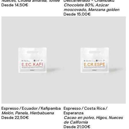
Nueces, Ciruela amarilla, Toffee
Descafeinado - Chambakú
Desde
14,50€
Chocolate 80%, Azúcar
moscovado, Manzana golden
Desde
15,00€
Espresso
Ecuador
Kafipamba
Espresso
Costa Rica
Melón, Panela, Hierbabuena
Esperanza
Desde
22,50€
Cacao en polvo, Higos, Nueces
de California
Desde
21,00€