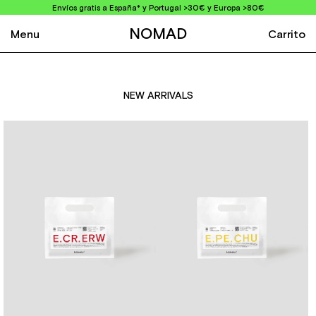
Envíos gratis a España* y Portugal >30€ y Europa >80€
NOMAD
Menu
Carrito
NEW ARRIVALS