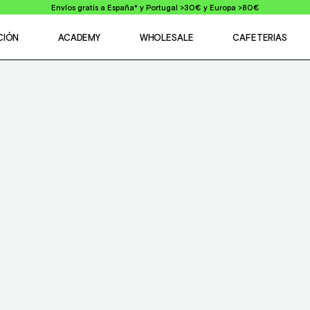
Envíos gratis a España* y Portugal >30€ y Europa >80€
CIÓN
ACADEMY
WHOLESALE
CAFETERIAS