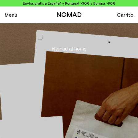
Envíos gratis a España* y Portugal >30€ y Europa >80€
NOMAD
Menu
Carrito
Good coffee according to us
Good coffee according to us
Nomad at home