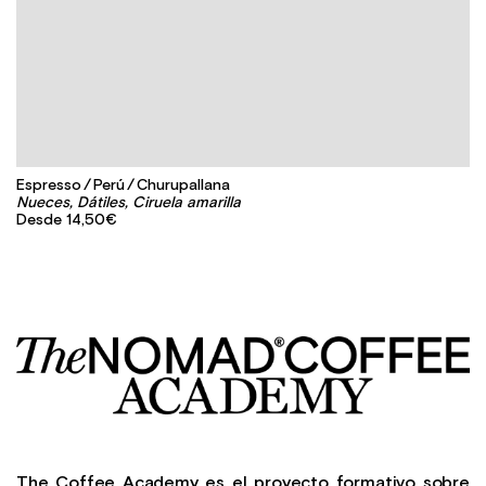
Espresso
Perú
Churupallana
Nueces, Dátiles, Ciruela amarilla
U
Desde
14,50€
The Coffee Academy es el proyecto formativo sobre