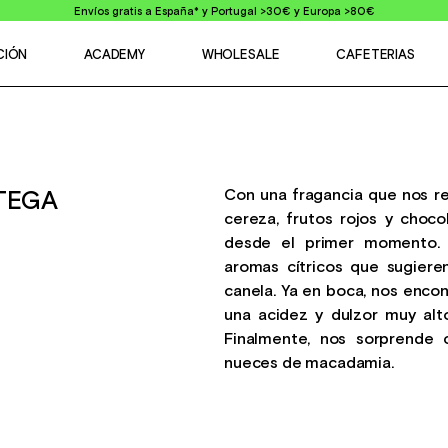
Envíos gratis a España* y Portugal >30€ y Europa >80€
CIÓN
ACADEMY
WHOLESALE
CAFETERIAS
Con una fragancia que nos re
TEGA
cereza, frutos rojos y choco
desde el primer momento.
aromas cítricos que sugiere
canela. Ya en boca, nos enco
una acidez y dulzor muy alt
Finalmente, nos sorprende
nueces de macadamia.