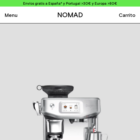
Envíos gratis a España* y Portugal >30€ y Europa >80€
NOMAD
Menu
Carrito