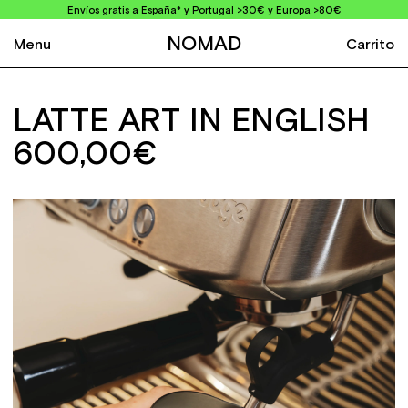
Envíos gratis a España* y Portugal >30€ y Europa >80€
NOMAD
Menu
Carrito
LATTE ART IN ENGLISH
600,00€