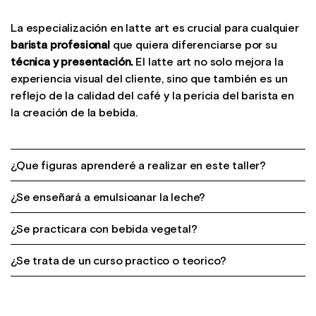
La especialización en latte art es crucial para cualquier
barista profesional
que quiera diferenciarse por su
técnica y presentación.
El latte art no solo mejora la
experiencia visual del cliente, sino que también es un
reflejo de la calidad del café y la pericia del barista en
la creación de la bebida.
¿Que figuras aprenderé a realizar en este taller?
¿Se enseñará a emulsioanar la leche?
A parte de una correcta emuslión te enseñaremos a
realizar corazones y tulipas
¿Se practicara con bebida vegetal?
Por supuesto que sí, en nuestro taller de latte art
esplicamos paso a paso cuales son las variables a tener
¿Se trata de un curso practico o teorico?
La bebida vegetal que solemos usar en nuestro taller es
en cuenta para una correcta emulsión.
avena, y sí, todos los asistentes realizarán una practica
Nuestro taller latte art esta respaldado con una base
con bebida vegetal de avena.
teorica pero complementada con una base de practica