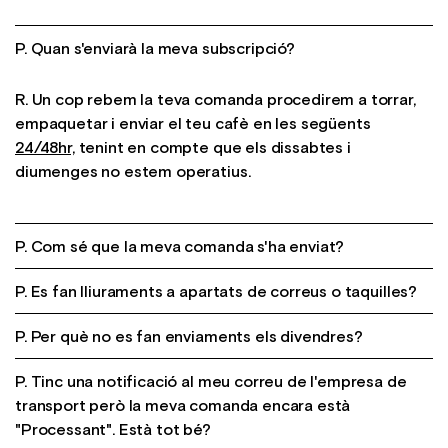
P. Quan s'enviarà la meva subscripció?
R. Un cop rebem la teva comanda procedirem a torrar,
empaquetar i enviar el teu cafè en les següents
24/48hr,
tenint en compte que els dissabtes i
diumenges no estem operatius.
P. Com sé que la meva comanda s'ha enviat?
P. Es fan lliuraments a apartats de correus o taquilles?
R. Un cop realitzem l'enviament t'arribarà un correu amb
el número de seguiment i tota la informació necessària
P. Per què no es fan enviaments els divendres?
R. No, ambdues empreses tenen excloses els
per saber en tot moment l'estat de la teva comanda.
lliuraments en apartats de correus o taquilles. Però sí
P. Tinc una notificació al meu correu de l'empresa de
R. Perquè si realitzem l'enviament divendres estarà
que es fan entregues en punts de recollida físics. Pots
transport però la meva comanda encara està
durant 3 dies en circulació i preferim tenir-lo a casa, on
veure els punts més propers al teu domicili en els
"Processant". Està tot bé?
sabem com cuidar-lo perquè arribi en el millor estat
següents enllaços: