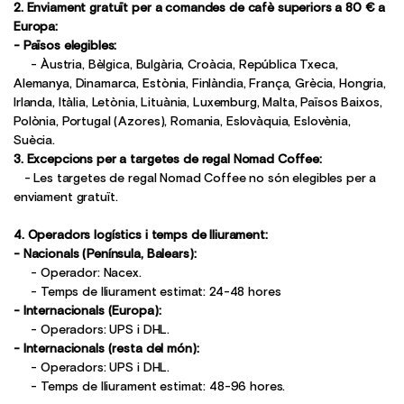
2. Enviament gratuït per a comandes de cafè superiors a 80 € a
Europa:
- Països elegibles:
- Àustria, Bèlgica, Bulgària, Croàcia, República Txeca,
Alemanya, Dinamarca, Estònia, Finlàndia, França, Grècia, Hongria,
Irlanda, Itàlia, Letònia, Lituània, Luxemburg, Malta, Països Baixos,
Polònia, Portugal (Azores), Romania, Eslovàquia, Eslovènia,
Suècia.
3. Excepcions per a targetes de regal Nomad Coffee:
- Les targetes de regal Nomad Coffee no són elegibles per a
enviament gratuït.
4. Operadors logístics i temps de lliurament:
- Nacionals (Península, Balears):
- Operador: Nacex.
- Temps de lliurament estimat: 24-48 hores
- Internacionals (Europa):
- Operadors: UPS i DHL.
- Internacionals (resta del món):
- Operadors: UPS i DHL.
- Temps de lliurament estimat: 48-96 hores.