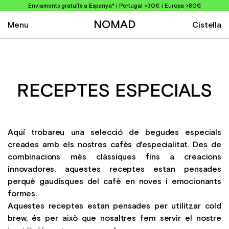
Enviaments gratuïts a Espanya* i Portugal >30€ i Europa >80€
NOMAD
Menu
Cistella
RECEPTES ESPECIALS
Aquí trobareu una selecció de begudes especials
creades amb els nostres cafès d'especialitat. Des de
combinacions més clàssiques fins a creacions
innovadores, aquestes receptes estan pensades
perquè gaudisques del cafè en noves i emocionants
formes.
Aquestes receptes estan pensades per utilitzar cold
brew, és per això que nosaltres fem servir el nostre