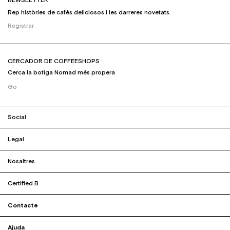
NEWSLETTER
Rep històries de cafès deliciosos i les darreres novetats.
Registrar
CERCADOR DE COFFEESHOPS
Cerca la botiga Nomad més propera
Go
Social
Legal
Nosaltres
Certified B
Contacte
Ajuda