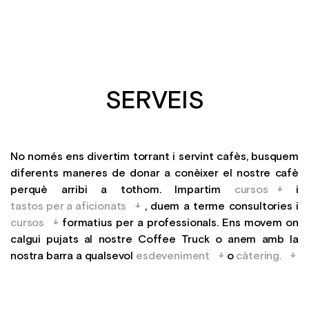
SERVEIS
No només ens divertim torrant i servint cafès, busquem
diferents maneres de donar a conèixer el nostre cafè
perquè arribi a tothom. Impartim
cursos
i
tastos per a aficionats
, duem a terme consultories i
cursos
formatius per a professionals. Ens movem on
calgui pujats al nostre Coffee Truck o anem amb la
nostra barra a qualsevol
esdeveniment
o
càtering.