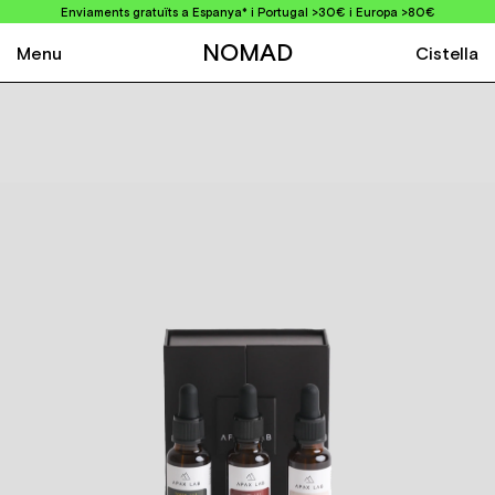
Enviaments gratuïts a Espanya* i Portugal >30€ i Europa >80€
NOMAD
Menu
Cistella