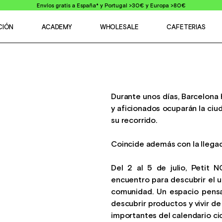
Envíos gratis a España* y Portugal >30€ y Europa >80€
CIÓN
ACADEMY
WHOLESALE
CAFETERIAS
Durante unos días, Barcelona h
y aficionados ocuparán la ciu
su recorrido.
Coincide además con la llega
Del 2 al 5 de julio, Petit
encuentro para descubrir el un
comunidad. Un espacio pensad
descubrir productos y vivir d
importantes del calendario cic